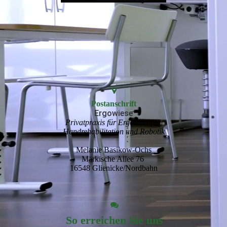
Postanschrift
Ergowiese
Privatpraxis für Ergotherapie,
Handrehabilitation und Robotik
Melanie Basikow-Ochs
Märkische Allee 76
16548 Glienicke/Nordbahn
So erreichen Sie uns