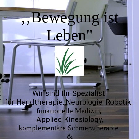
‚‚Bewegung ist
Leb
en"
Wir sind Ihr Spezialist
für Handtherapie, Neurologie, Robotik,
,
funktionelle Medizin
Applied Kinesiology,
komplementäre Schmerztherapie
&