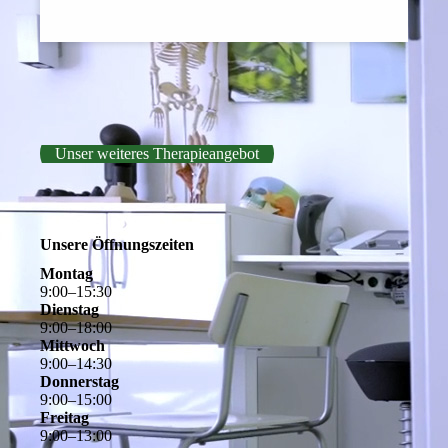
Unser weiteres Therapieangebot
Unsere Öffnungszeiten
Montag
9
:
00
–
15
:
30
Dienstag
9
:
00
–
18
:
00
Mittwoch
9
:
00
–
14
:
30
Donnerstag
9
:
00
–
15
:
00
Freitag
9
:
00
–
13
:
00