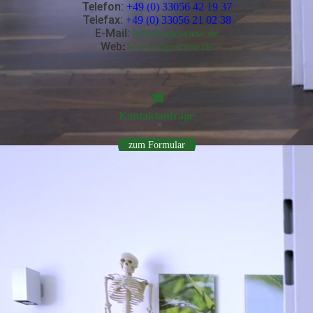
Telefon:
+49 (0) 33056 42 19 37
Telefax:
+49 (0) 33056 21 02 38
E-Mail
:
info@ergowiese.de
Web
:
www.ergowiese.de
Kontakt­anfrage
zum Formular