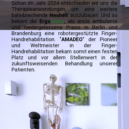
Schon im Jahr 2024 entschieden wir uns die
Therapieanwendungen, um eine weitere
bahnbrechende
Neuheit
auszubauen. Und so
bekam die
Ergo
wiese
, als erste ambulante
und niedergelassene Praxis in Berlin und
Brandenburg eine robotergestützte Finger-
Handrehabilitation. "
AMADEO
" der Pioneer
und Weltmeister in der Finger-
Handrehabilitation bekam somit einen festen
Platz und vor allem Stellenwert in der
zukunftsweisenden Behandlung unserer
Patienten.