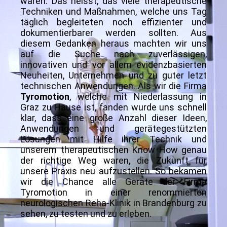
waren. Das heisst, das viele therapeutische
Techniken und Maßnahmen, welche uns Tag
täglich begleiteten noch effizienter und
dokumentierbarer werden sollten. Aus
diesem Gedanken heraus machten wir uns
auf die Suche nach zuverlässigen,
innovativen und vor allem evidenzbasierten
Neuheiten, Unternehmen und zu guter letzt
technischen Anwendungen. Als wir die Firma
Tyromotion
, welche mit Niederlassung in
Graz zu Hause ist, fanden wurde uns schnell
klar, dass eine große Anzahl dieser Ideen,
Anwendungen und gerätegestützten
Lösungen mit Hilfe ihrer Technik und
unserem therapeutischen Know How genau
der richtige Weg waren, die Zukunft für
unsere Praxis neu aufzustellen. So bekamen
wir die Chance alle Geräte der Firma
Tyromotion in einer renommierten
neurologischen Reha-Klinik in Brandenburg zu
sehen, zu testen und zu erleben.