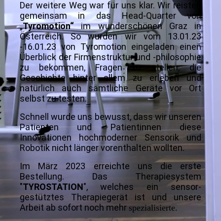
Der weitere Weg war für uns klar. Wir reisten
gemeinsam in das Head-Quarter von
„
Tyromotion“
im wunderschönen Graz in
Österreich. So wurden wir vom 13.01.23
-16.01.23 von Tyromotion eingeladen einen
Überblick der Firmenstruktur und -philosophie
zu bekommen, Fragen zu stellen, die
Geschichte hinter allem zu erleben und
natürlich auch sämtliche Geräte vor Ort
selbst zu testen.
Schnell wurde uns bewusst, dass wir unseren
Patienten und Patientinnen diese
Innovationen hochmoderner Sensorik und
Robotik nicht länger vorenthalten wollten.
Im März 2023 erreichte uns die erste
Bestellung. Das Therapiesystem
"
TYROSTATION
", welches ein sensor-
gestütztes Therapiegerät ist und unsere
Arbeit ab sofort noch mehr
spezialisierte.