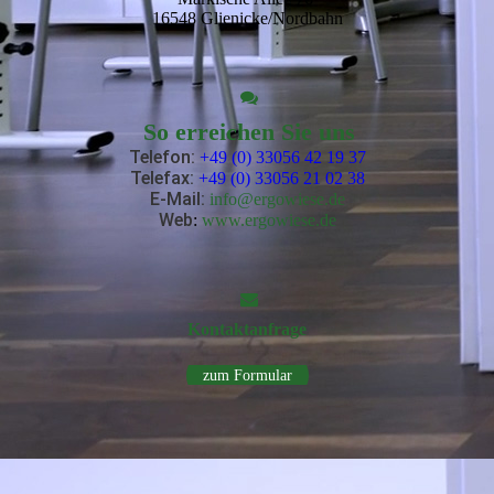
16548 Glienicke/Nordbahn
So erreichen Sie uns
Telefon:
+49 (0) 33056 42 19 37
Telefax:
+49 (0) 33056 21 02 38
E-Mail
:
info@ergowiese.de
Web
:
www.ergowiese.de
Kontakt­anfrage
zum Formular