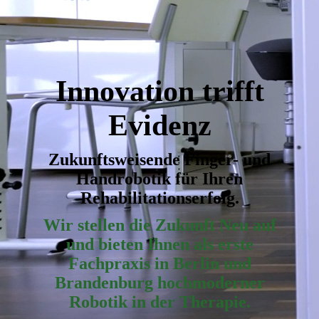
Innovation trifft
Evidenz
Zukunftsweisende Finger- und
Handrobotik für Ihren
Rehabilitationserfolg.
Wir stellen die Zukunft Neu auf
und bieten Ihnen als erste
Fachpraxis in Berlin und
Brandenburg hochmoderner
Robotik in der Therapie.