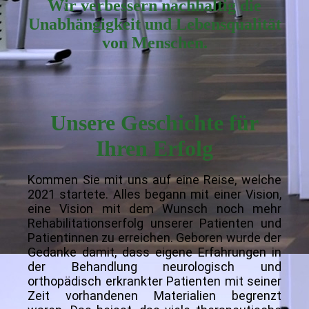
Wir verbessern nachhaltig die
Unabhängigkeit und
Lebe
nsqualität
von Menschen.
Unsere Geschichte für
Ihren Erfolg
Kommen Sie mit uns auf eine Reise, welche
2021 startete. Alles begann mit einer Vision,
eine Vision mit dem Wunsch noch mehr
Rehabilitationserfolg unserer Patienten und
Patientinnen zu erreichen. Geboren wurde der
Gedanke damit, dass eigene Erfahrungen in
der Behandlung neurologisch und
orthopädisch erkrankter Patienten mit seiner
Zeit vorhandenen Materialien begrenzt