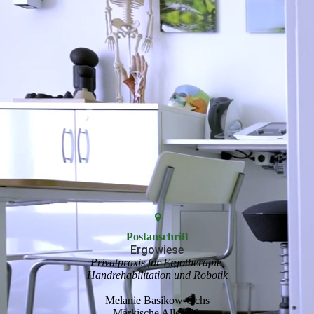
Postanschrift
Ergowiese
Privatpraxis für Ergotherapie,
Handrehabilitation und Robotik
Melanie Basikow-Ochs
Märkische Allee 76