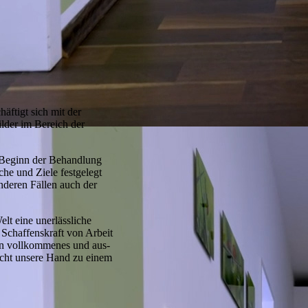
äftigt sich mit der
lder im Bereich der
 Beginn der Behandlung
che und Ziele festgelegt
nderen Fällen auch der
lt eine unerlässliche
r Schaffenskraft von Arbeit
in vollkommenes und aus­
acht unsere Hand zu einem