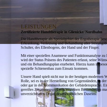
LEISTUNGEN
Zertifi­zierte Hand­therapie in Glienicke/ Nordbahn
Die Handtherapie als Spezialgebiet der Ergotherapie besch
Erkrankung, Verletzung und Behandlung aller Störungsbi
Schulter, des Ellenbogens, der Hand und der Finger.
Mit einer speziellen Anamnese und Funktionsanalyse zu
wird der Status Präsens des Patienten erfasst, seine Wüns
und ein Behandlungsplan erarbeitet. Hierzu kann in beso
spezielle Schienenbau zum Einsatz kommen.
Unsere Hand spielt nicht nur in der heutigen moder­nen We
Rolle, sei es in der Her­stel­lung von Gegenständen, in de
oder gar in der Kommunikation der Gebärden­sprache. E
gereif­tes Zusammenspiel von einzelnen Bestandteilen m
unverzichtbaren Organ des menschlichen Daseins.