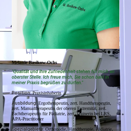
Melanie Basikow-Ochs
"Qualität und Ihre Zufriedenheit stehen für mich an
oberster Stelle. Ich freue mich, Sie schon bald in
meiner Praxis begrüßen zu dürfen."
Position:
Praxisinhaberin
Ausbildung:
Ergotherapeutin, zert. Handtherapeutin,
zert. Manualtherapeutin der oberen Extremität, zert.
Fachtherapeutin für Pädiatrie, zert. Trainerin bei LRS,
APA-Practitioner
Spezialgebiete:
Orthopädie, Handtherapie, Pädiatrie,