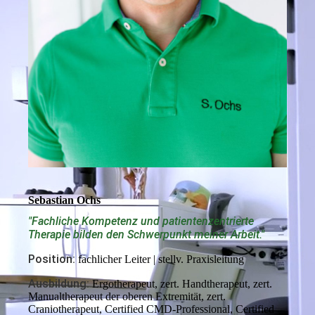
Sebastian Ochs
"Fachliche Kompetenz und patientenzentrierte
Therapie bilden den Schwerpunkt meiner Arbeit."
Position:
fachlicher Leiter | stellv. Praxisleitung
Ausbildung:
Ergotherapeut, zert. Handtherapeut, zert.
Manualtherapeut der oberen Extremität, zert.
Craniotherapeut, Certified CMD-Professional, Certified