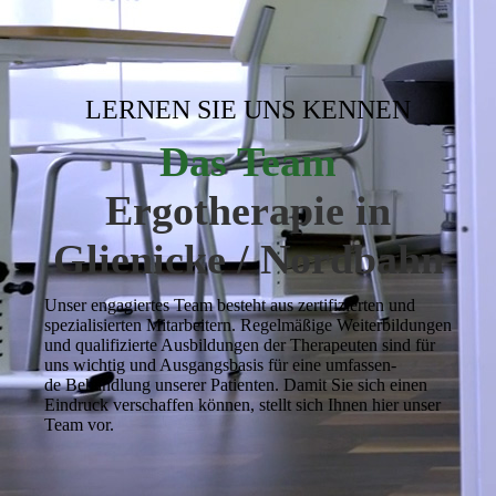
LERNEN SIE UNS KENNEN
Das Team
Ergotherapie in
Glienicke / Nordbahn
Unser engagiertes Team besteht aus zertifizierten und
spezialisierten Mitarbeitern. Regel­mäßige Weiter­bildungen
und qualifizierte Ausbildungen der Therapeuten sind für
uns wichtig und Aus­gangs­­basis für eine um­fas­sen­
de Behandlung unserer Patienten. Damit Sie sich einen
Eindruck verschaffen können, stellt sich Ihnen hier unser
Team vor.