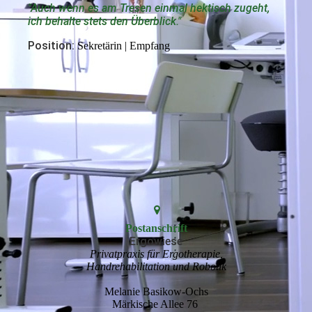
"Auch wenn es am Tresen einmal hektisch zugeht,
ich behalte stets den Überblick."
Position:
Sekretärin | Empfang
Postanschrift
Ergowiese
Privatpraxis für Ergotherapie,
Handrehabilitation und Robotik
Melanie Basikow-Ochs
Märkische Allee 76