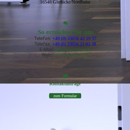
16548 Glienicke/Nordbahn
So erreichen Sie uns
Telefon:
+49 (0) 33056 42 19 37
Telefax:
+49 (0) 33056 21 02 38
E-Mail
:
info@ergowiese.de
Web
:
www.ergowiese.de
Kontakt­anfrage
zum Formular