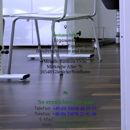
Postanschrift
Ergowiese
Privatpraxis für Ergotherapie,
Handrehabilitation und Robotik
Melanie Basikow-Ochs
Märkische Allee 76
16548 Glienicke/Nordbahn
So erreichen Sie uns
Telefon:
+49 (0) 33056 42 19 37
Telefax:
+49 (0) 33056 21 02 38
E-Mail
:
info@ergowiese.de
Web
:
www.ergowiese.de