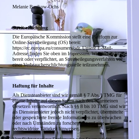
Melanie Basikow-Ochs
Streitschlichtung
Die Europäische Kommission stellt eine Plattform zur
Online-Streitbeilegung (OS) bereit:
https://ec.europa.eu/consumers/odr. Unsere E-Mail-
Adresse finden Sie oben im Impressum. Wir sind nicht
bereit oder verpflichtet, an Streitbeilegungsverfahren vor
einer Verbraucherschlichtungsstelle teilzunehmen.
Haftung für Inhalte
Als Diensteanbieter sind wir gemäß § 7 Abs.1 TMG für
eigene Inhalte auf diesen Seiten nach den allgemeinen
Gesetzen verantwortlich. Nach §§ 8 bis 10 TMG sind wir
als Diensteanbieter jedoch nicht verpflichtet, übermittelte
oder gespeicherte fremde Informationen zu überwachen
oder nach Umständen zu forschen, die auf eine
rechtswidrige Tätigkeit hinweisen.