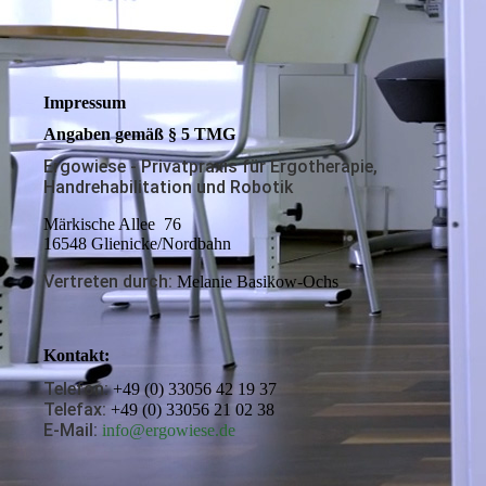
Impressum
Angaben gemäß § 5 TMG
Ergowiese - Privatpraxis für Ergotherapie,
Handrehabilitation und Robotik
Märkische Allee 76
16548 Glienicke/Nordbahn
Vertreten durch:
Melanie Basikow-Ochs
Kontakt:
Telefon:
+49 (0) 33056 42 19 37
Telefax:
+49 (0) 33056 21 02 38
E-Mail:
info@ergowiese.de