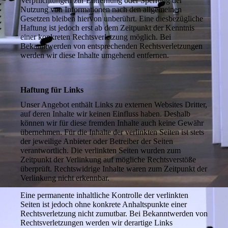
Verpflichtungen zur Entfernung oder Sperrung der
Nutzung von Informationen nach den allgemeinen
Gesetzen bleiben hiervon unberührt. Eine diesbezügliche
Haftung ist jedoch erst ab dem Zeitpunkt der Kenntnis
einer konkreten Rechtsverletzung möglich. Bei
Bekanntwerden von entsprechenden Rechtsverletzungen
werden wir diese Inhalte umgehend entfernen.
Haftung für Links
Unser Angebot enthält Links zu externen Websites Dritter,
auf deren Inhalte wir keinen Einfluss haben. Deshalb
können wir für diese fremden Inhalte auch keine Gewähr
übernehmen. Für die Inhalte der verlinkten Seiten ist stets
der jeweilige Anbieter oder Betreiber der Seiten
verantwortlich. Die verlinkten Seiten wurden zum
Zeitpunkt der Verlinkung auf mögliche Rechtsverstöße
überprüft. Rechtswidrige Inhalte waren zum Zeitpunkt der
Verlinkung nicht erkennbar.
Eine permanente inhaltliche Kontrolle der verlinkten
Seiten ist jedoch ohne konkrete Anhaltspunkte einer
Rechtsverletzung nicht zumutbar. Bei Bekanntwerden von
Rechtsverletzungen werden wir derartige Links