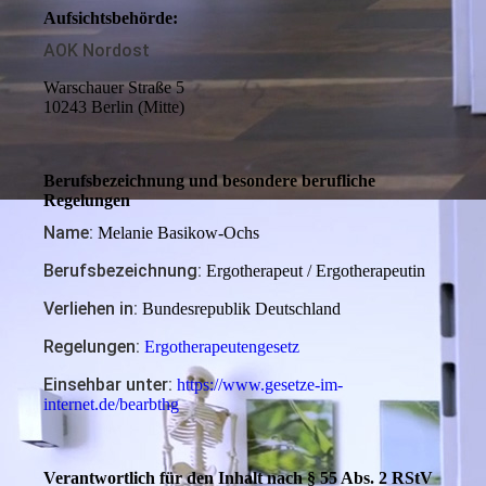
Aufsichtsbehörde:
AOK Nordost
Warschauer Straße 5
10243 Berlin (Mitte)
Berufs­bezeichnung und beson­dere beruf­liche
Regelungen
Name:
Melanie Basikow-Ochs
Berufsbezeichnung:
Ergotherapeut / Ergotherapeutin
Verliehen in:
Bundesrepublik Deutschland
Regelungen:
Ergotherapeutengesetz
Einsehbar unter:
https://www.gesetze-im-
internet.de/bearbthg
Verant­wort­lich für den Inhalt nach § 55 Abs. 2 RStV