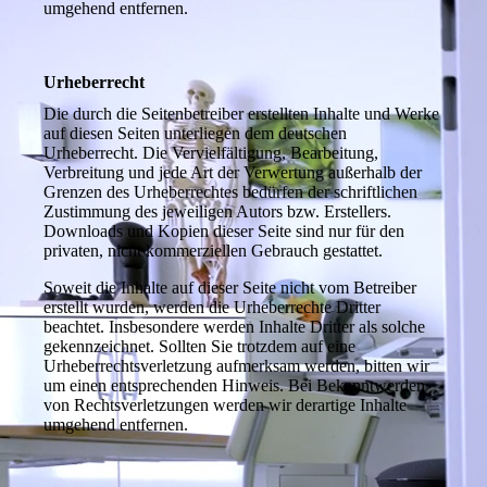
umgehend entfernen.
Urheberrecht
Die durch die Seitenbetreiber erstellten Inhalte und Werke
auf diesen Seiten unterliegen dem deutschen
Urheberrecht. Die Vervielfältigung, Bearbeitung,
Verbreitung und jede Art der Verwertung außerhalb der
Grenzen des Urheberrechtes bedürfen der schriftlichen
Zustimmung des jeweiligen Autors bzw. Erstellers.
Downloads und Kopien dieser Seite sind nur für den
privaten, nicht kommerziellen Gebrauch gestattet.
Soweit die Inhalte auf dieser Seite nicht vom Betreiber
erstellt wurden, werden die Urheberrechte Dritter
beachtet. Insbesondere werden Inhalte Dritter als solche
gekennzeichnet. Sollten Sie trotzdem auf eine
Urheberrechtsverletzung aufmerksam werden, bitten wir
um einen entsprechenden Hinweis. Bei Bekanntwerden
von Rechtsverletzungen werden wir derartige Inhalte
umgehend entfernen.