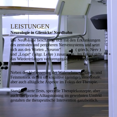
LEISTUNGEN
Neurologie in Glienicke/ Nordbahn
Die Neurologie beschäftigt sich mit den Erkrankungen
des zentralen und peripheren Nervensystems und setzt
sich aus den Worten „Neuron“ ( griech. Nerv )
und „Logie“ ( altgr. Lehre ) zusammen. Im Fokus steht
das Wiedererlangen verlorengegangener Fähigkeiten im
Alltag.
Neben der Verbesserung der Wahrnehmung, Grob- und
Feinmotorik stehen oft kognitive (geistige), emotionale,
aber auch alltägliche Aspekte im Fokus der Therapie.
Standardisierte Tests, spezielle Therapiekonzepte, aber
auch das gezielte Alltagstraining im gewohnten Umfeld
gestalten die therapeutische Intervention ganzheitlich.