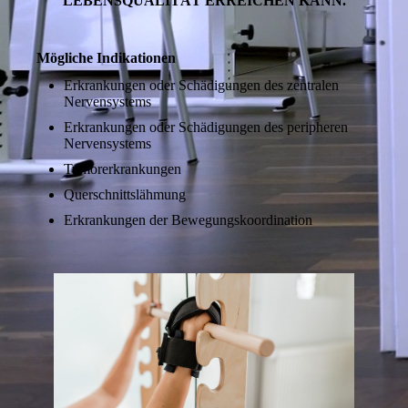
LEBENSQUALITÄT ERREICHEN KANN.
Mögliche Indikationen
Erkrankungen oder Schädigungen des zentralen
Nervensystems
Erkrankungen oder Schädigungen des peripheren
Nervensystems
Tumorerkrankungen
Querschnittslähmung
Erkrankungen der Bewegungskoordination