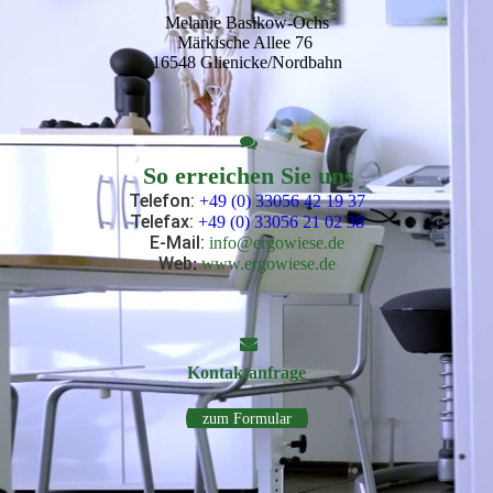
Melanie Basikow-Ochs
Märkische Allee 76
16548 Glienicke/Nordbahn
So erreichen Sie uns
Telefon:
+49 (0) 33056 42 19 37
Telefax:
+49 (0) 33056 21 02 38
E-Mail
:
info@ergowiese.de
Web
:
www.ergowiese.de
Kontakt­anfrage
zum Formular