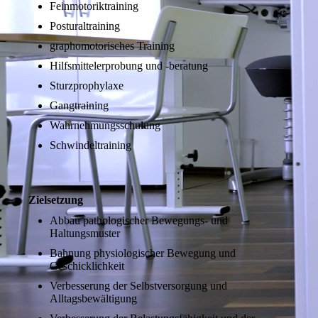
Feinmotoriktraining
Posturaltraining
graphomotorisches Training
Hilfsmittelerprobung und -beratung
Sturzprophylaxe
Gangtraining
Wahrnehmungsschulung
Schwindeltraining
Zielsetzung
Abbau pathologischer Bewegungs- und
Haltungsmuster
Bahnung physiologischer Bewegung und
Geschicklichkeit
Verbesserung der Selbstversorgung und
Alltagsbewältigung