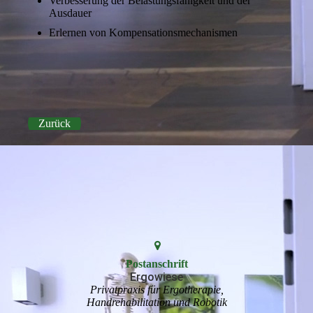
Verbesserung der Belastungsfähigkeit und der
Ausdauer
Erlernen von Kompensationsmechanismen
Zurück
Postanschrift
Ergowiese
Privatpraxis für Ergotherapie,
Handrehabilitation und Robotik