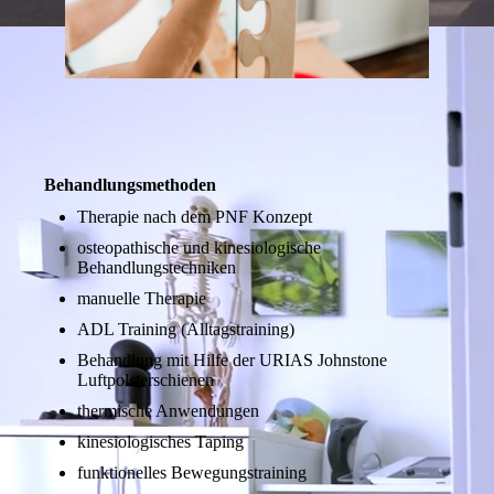
Behandlungsmethoden
Therapie nach dem PNF Konzept
osteopathische und kinesiologische
Behandlungstechniken
manuelle Therapie
ADL Training (Alltagstraining)
Behandlung mit Hilfe der URIAS Johnstone
Luftpolsterschienen
thermische Anwendungen
kinesiologisches Taping
funktionelles Bewegungstraining