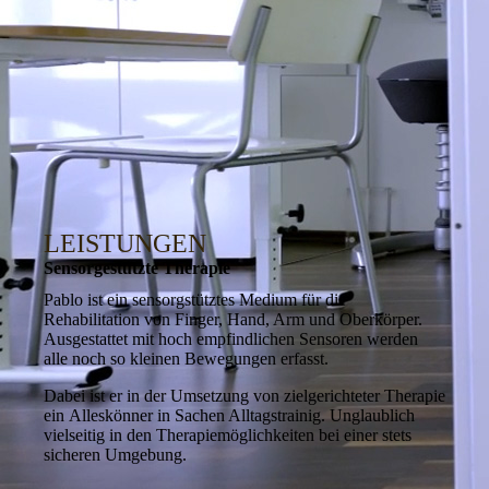
LEISTUNGEN
Sensorgestützte Therapie
Pablo ist ein sensorgstütztes Medium für die
Rehabilitation von Finger, Hand, Arm und Oberkörper.
Ausgestattet mit hoch empfindlichen Sensoren werden
alle noch so kleinen Bewegungen erfasst.
Dabei ist er in der Umsetzung von zielgerichteter Therapie
ein
Alleskönner in Sachen Alltagstrainig. Unglaublich
vielseitig in den Therapiemöglichkeiten bei einer stets
sicheren Umgebung.