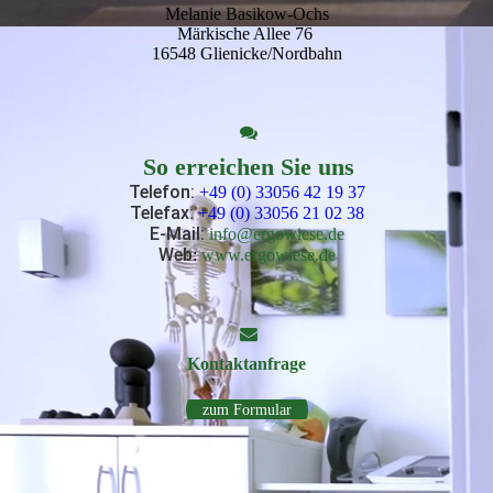
Melanie Basikow-Ochs
Märkische Allee 76
16548 Glienicke/Nordbahn
So erreichen Sie uns
Telefon:
+49 (0) 33056 42 19 37
Telefax:
+49 (0) 33056 21 02 38
E-Mail
:
info@ergowiese.de
Web
:
www.ergowiese.de
Kontakt­anfrage
zum Formular