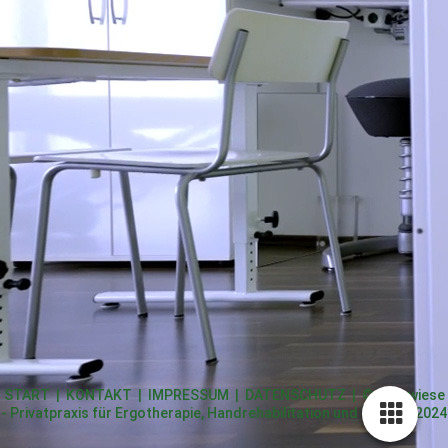
START
|
KONTAKT
|
IMPRESSUM
|
DATENSCHUTZ
| © Ergowiese
- Privatpraxis für Ergotherapie, Handrehabilitation und Robotik 2024