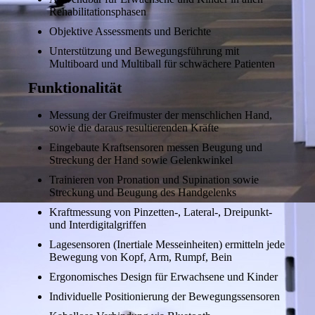
Rehabilitationsphasen
Objektive Assessments und Berichte
Unterstützung und Bewegungsführung mit
Multiboard und Multiball für schwächere Patienten
Funktionalität
Messung der Greifmuster der menschlichen Hand,
sowie die daraus resultierenden Kräfte
Eingebaute Kraftsensoren messen Beugung und
Streckung der Hand sowie Gelenkwinkel
Trainieren von Pronation und Supination sowie
Streckung und Beugung des Handgelenks
Kraftmessung von Pinzetten-, Lateral-, Dreipunkt-
und Interdigitalgriffen
Lagesensoren (Inertiale Messeinheiten) ermitteln jede
Bewegung von Kopf, Arm, Rumpf, Bein
Ergonomisches Design für Erwachsene und Kinder
Individuelle Positionierung der Bewegungssensoren