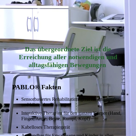
Das übergeordnete Ziel ist die
Erreichung aller notwendigen und
alltagsfähigen Bewegungen
PABLO® Fakten
Sensorbasiertes Rehabilitationsgerät für unilaterales
und bilaterales Training
Interaktive Therapien für den ganzen Körper (Hand,
Finger, Arme, Beine, Rumpf, Kopf)
Kabelloses Therapiegerät
Anwendbar für Erwachsene und Kinder in allen