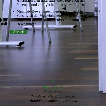
Alltagsabläufen unterstützt die Motivation des
Patienten und ermöglicht motorisches Lernen
Minimale Bewegungen werden sichtbar: Die
Sensitivität der Messeinheiten ermöglicht das
Erkennen und Dokumentieren von minimalen
Bewegungen.
Zurück
Postanschrift
Ergowiese
Privatpraxis für Ergotherapie,
Handrehabilitation und Robotik