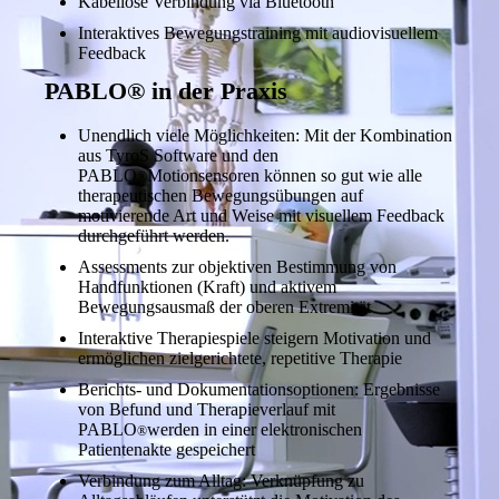
Kabellose Verbindung via Bluetooth
Interaktives Bewegungstraining mit audiovisuellem
Feedback
PABLO® in der Praxis
Unendlich viele Möglichkeiten: Mit der Kombination
aus TyroS Software und den
PABLO
Motionsensoren können so gut wie alle
®
therapeutischen Bewegungsübungen auf
motivierende Art und Weise mit visuellem Feedback
durchgeführt werden.
Assessments zur objektiven Bestimmung von
Handfunktionen (Kraft) und aktivem
Bewegungsausmaß der oberen Extremität
Interaktive Therapiespiele steigern Motivation und
ermöglichen zielgerichtete, repetitive Therapie
Berichts- und Dokumentationsoptionen: Ergebnisse
von Befund und Therapieverlauf mit
PABLO
werden in einer elektronischen
®
Patientenakte gespeichert
Verbindung zum Alltag: Verknüpfung zu