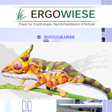
POSTUGRAPHIE