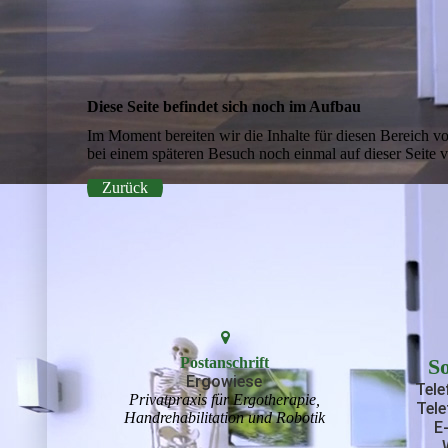
Diese Seite befindet sich noch im Aufbau
Im Moment bereiten wir die Inhalte für diesen Bereich 
bei einem späteren Besuch noch einmal auf dieser Seite vo
Zurück
Postanschrift
So
Ergowiese
Tele
Privatpraxis für Ergotherapie,
Tele
Handrehabilitation und Robotik
E