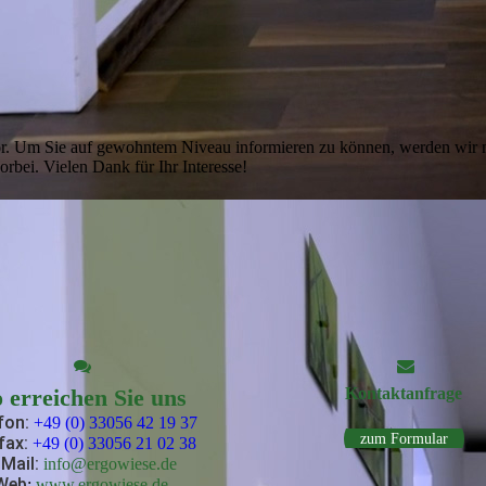
vor. Um Sie auf gewohntem Niveau informieren zu können, werden wir n
rbei. Vielen Dank für Ihr Interesse!
 erreichen Sie uns
Kontakt­anfrage
fon:
+49 (0) 33056 42 19 37
zum Formular
fax:
+49 (0) 33056 21 02 38
-Mail
:
info@ergowiese.de
Web
:
www.ergowiese.de