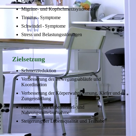
Ohrendruck
Migräne- und Kopfschmerzsyndrome
Tinnitus - Symptome
Schwindel - Symptome
Stress und Belastungsstörungen
Zielsetzung
Schmerzreduktion
Verbesserung der Bewegungsabläufe und
Koordination
Verbesserung der Körperwahrnehmung, Kiefer und-
Zungenstellung
Förderung der Lebensmittel- und
Nahrungsmittelaufnahme
Steigerung der Lebensqualität und Teilhabe