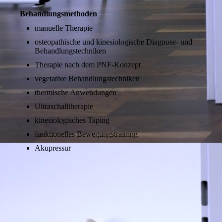
Behandlungsmethoden
manuelle Therapie
osteopathische und kinesiologische Diagnose- und
Behandlungstechniken
Therapie nach dem PNF-Konzept
vegetative Behandlungstechniken
thermische Anwendungen
Ultraschalltherapie
kinesiologisches Taping
funktionelles Bewegungstraining
Akupressur