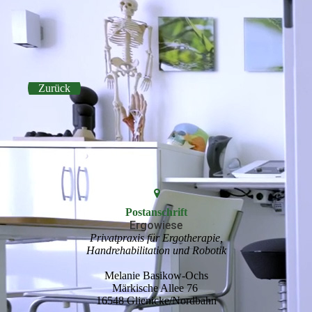
Zurück
Postanschrift
Ergowiese
Privatpraxis für Ergotherapie,
Handrehabilitation und Robotik
Melanie Basikow-Ochs
Märkische Allee 76
16548 Glienicke/Nordbahn