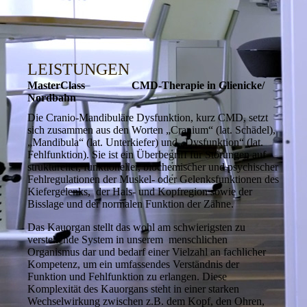
LEISTUNGEN
MasterClass CMD-Therapie in Glienicke/
Nordbahn
Die Cranio-Mandibuläre Dysfunktion, kurz CMD, setzt
sich zusammen aus den Worten „Cranium“ (lat. Schädel),
„Mandibula“ (lat. Unterkiefer) und „Dysfunktion“ (lat.
Fehlfunktion). Sie ist ein Überbegriff für Störungen auf
struktureller, funktioneller, biochemischer und psychischer
Fehlre­gula­tio­nen der Muskel- oder Gelenksfunktionen des
Kiefergelenks, der Hals- und Kopfregion sowie der
Bisslage und der normalen Funktion der Zähne.
Das Kauorgan stellt das wohl am schwierigsten zu
verstehende System in unserem menschlichen
Organismus dar und bedarf einer Vielzahl an fachlicher
Kompetenz, um ein umfassendes Verständnis der
Funktion und Fehlfunktion zu erlangen. Diese
Komplexität des Kauorgans steht in einer starken
Wechselwirkung zwischen z.B. dem Kopf, den Ohren,