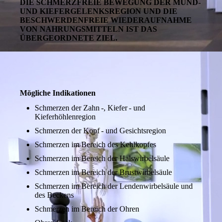
DIE SCHMERZFREIE BEWEGUNG DER MUND-
UND KIEFERGELENKSREGION UND DIE
BESCHWERDEN­FREIE WIEDERAUFNAHME
VON NAHRUNGSMITTELN
IST DAS
ÜBERGEORDNETE ZIEL.
Mögliche Indikationen
Schmerzen der Zahn -, Kiefer - und
Kieferhöhlenregion
Schmerzen der Kopf - und Gesichtsregion
Schmerzen im Bereich des Kehlkopfes
Schmerzen im Bereich der Halswirbelsäule
Schmerzen im Bereich der Brustwirbelsäule
Schmerzen im Bereich der Lendenwirbelsäule und
des Beckens
Schmerzen im Bereich der Ohren