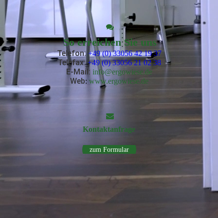
So erreichen Sie uns
Telefon:
+49 (0) 33056 42 19 37
Telefax:
+49 (0) 33056 21 02 38
E-Mail
:
info@ergowiese.de
Web
:
www.ergowiese.de
Kontakt­anfrage
zum Formular