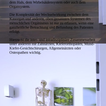
dem Hals, dem Wirbelsäulensystem oder auch dem
Organsystem.
Die Komplexität der Wechselwirkung zwischen dem
Kauorgan und anderen, oben genannten Systemen des
menschlichen Organismus ist nur zu erfassen, wenn eine
ganzheitliche Betrachtung und Befundung des Patienten
erfolgt.
Hierzu ist die inter- und intradisziplinäre Zusammenarbeit
unter anderem mit Zahnärzten, Kieferorthopäden, Mund-
Kiefer-Gesichtschirurgen, Allgemeinärzten oder
Osteopathen wichtig.